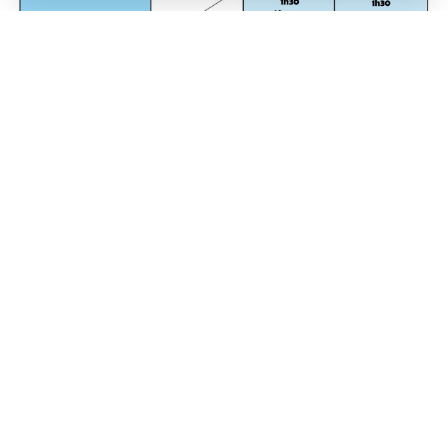
Conditions générales
L'empreinte /art SNC
Grand-Rue 45
1844 Villeneuve
contact@lempreinte.art